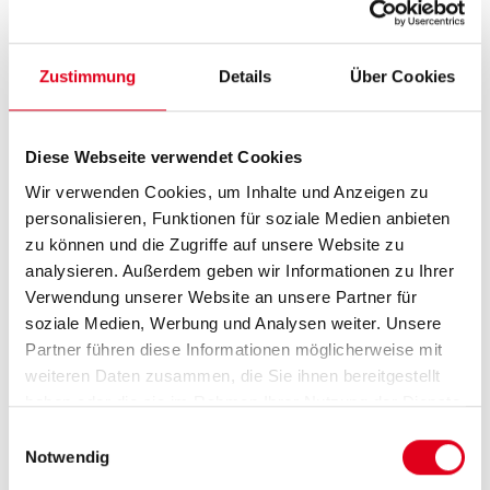
Heute stammen etwa 23 % der Energie aus
erneuerbaren Quellen, und den Experten
Zustimmung
Details
Über Cookies
des
Hydrogen Council
zufolge wird dieser Wert
im Jahr 2050 ca. 68 % erreichen. Die Leistung
von Solar- und Windkraftanlagen hängt jedoch
Diese Webseite verwendet Cookies
von Sonne und Wind ab, wobei es erhebliche
Wir verwenden Cookies, um Inhalte und Anzeigen zu
Schwankungen zwischen Energieerzeugung und
personalisieren, Funktionen für soziale Medien anbieten
zu können und die Zugriffe auf unsere Website zu
-nachfrage gibt. So sinkt beispielsweise die
analysieren. Außerdem geben wir Informationen zu Ihrer
europäische Solarenergieproduktion im Winter
Verwendung unserer Website an unsere Partner für
um 60 %, genau dann, wenn die Nachfrage am
soziale Medien, Werbung und Analysen weiter. Unsere
höchsten ist.
Partner führen diese Informationen möglicherweise mit
weiteren Daten zusammen, die Sie ihnen bereitgestellt
Als Energiespeicher ist Wasserstoff die richtige
haben oder die sie im Rahmen Ihrer Nutzung der Dienste
gesammelt haben.
Wahl für Systeme, die erneuerbare
Einwilligungsauswahl
Notwendig
Energiequellen integrieren, um die überschüssig