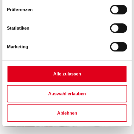
produzierte Energie, die sonst verloren ginge, für
Präferenzen
die künftige Nutzung zurückzugewinnen.
Statistiken
(Auf Anfrage)
Marketing
Alle zulassen
Auswahl erlauben
Ablehnen