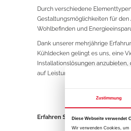
Durch verschiedene Elementtypen 
Gestaltungsmöglichkeiten für den
Wohlbefinden und Energieeinspar
Dank unserer mehrjährige Erfahrun
Kühldecken gelingt es uns, eine V
Installationslösungen anzubieten,
auf Leistung und Kosten gerecht 
Zustimmung
Erfahren Sie mehr über unsere
S
Diese Webseite verwendet 
Wir verwenden Cookies, um I