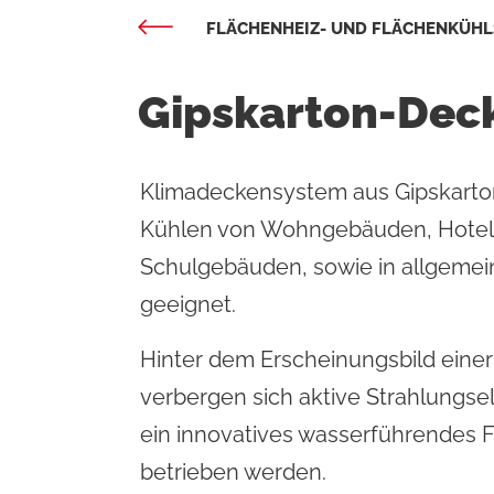
FLÄCHENHEIZ- UND FLÄCHENKÜH
Gipskarton-Dec
Nachhalti
Technisc
Technisch
Klimadeckensystem aus Gipskart
Kühlen von Wohngebäuden, Hotel
Schulgebäuden, sowie in allgemein
geeignet.
Hinter dem Erscheinungsbild eine
verbergen sich aktive Strahlungse
ein innovatives wasserführendes
betrieben werden.