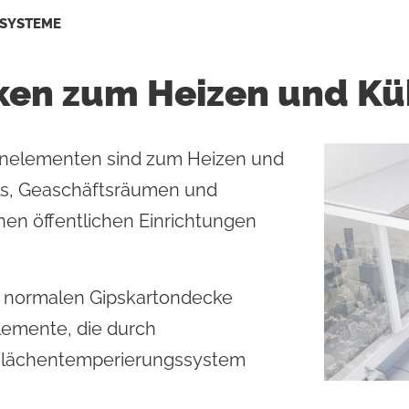
Flächenheiz-
Residential Plus
Flächenkühl
LSYSTEME
ken zum Heizen und Kü
gkeit
he Datenblätter
e Einblicke
Total Commercial
Wassermana
onelementen sind zum Heizen und
s, Geaschäftsräumen und
en öffentlichen Einrichtungen
r normalen Gipskartondecke
lemente, die durch
 Flächentemperierungssystem