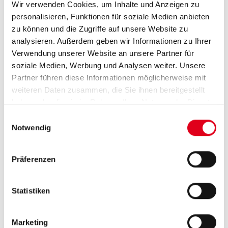
Wir verwenden Cookies, um Inhalte und Anzeigen zu
zusätzliche Lesezeichen für alle Produkte
personalisieren, Funktionen für soziale Medien anbieten
ergänzt und sorgt so für eine übersichtliche und
zu können und die Zugriffe auf unsere Website zu
analysieren. Außerdem geben wir Informationen zu Ihrer
einfache Navigation durch den Katalog.
Verwendung unserer Website an unsere Partner für
soziale Medien, Werbung und Analysen weiter. Unsere
Der aktuelle Katalog steht Ihnen ab sofort als
Partner führen diese Informationen möglicherweise mit
Gesamtdokument sowie in einzelnen Kapiteln
weiteren Daten zusammen, die Sie ihnen bereitgestellt
zum Download bereit.
haben oder die sie im Rahmen Ihrer Nutzung der Dienste
gesammelt haben.
Einwilligungsauswahl
https://deutschland.giacomini.com/download/deu
Notwendig
katalog
Präferenzen
Statistiken
Marketing