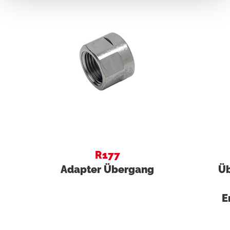
R177
Adapter Übergang
Üb
E