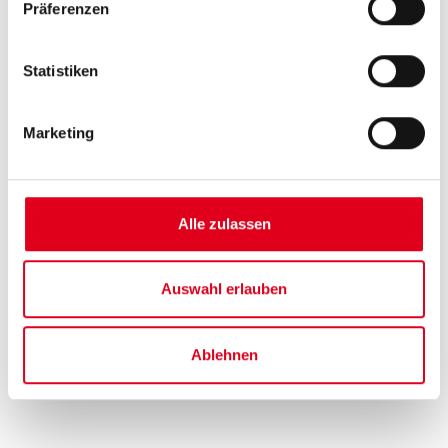
Präferenzen
Hilfe benötigt R180FR?
Statistiken
Marketing
Für weiterführende Informationen kontaktieren
Sie bitte unsere Mitarbeiter
Alle zulassen
Finden Sie Ihren Ansprechpartner
Auswahl erlauben
Ablehnen
Verwandte Produkte