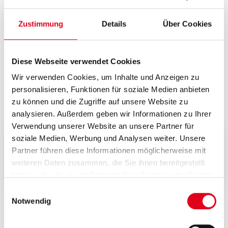
R180RY068
1"x28
Zustimmung
Details
Über Cookies
Diese Webseite verwendet Cookies
Wir verwenden Cookies, um Inhalte und Anzeigen zu
personalisieren, Funktionen für soziale Medien anbieten
Dokumente
zu können und die Zugriffe auf unsere Website zu
analysieren. Außerdem geben wir Informationen zu Ihrer
Verwendung unserer Website an unsere Partner für
soziale Medien, Werbung und Analysen weiter. Unsere
Konformitätsbescheinigun
Partner führen diese Informationen möglicherweise mit
g
weiteren Daten zusammen, die Sie ihnen bereitgestellt
haben oder die sie im Rahmen Ihrer Nutzung der Dienste
gesammelt haben.
Einwilligungsauswahl
Notwendig