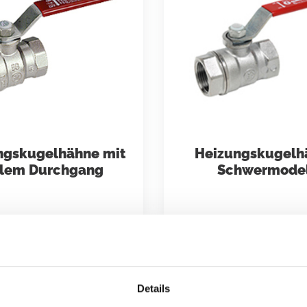
ngskugelhähne mit
Heizungskugelh
llem Durchgang
Schwermodel
Details