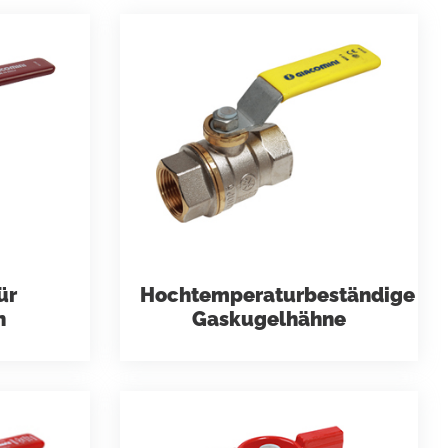
 und
Brandschutz und
systeme
Feuerlöschtechnik
gement
ür
Hochtemperaturbeständige
n
Gaskugelhähne