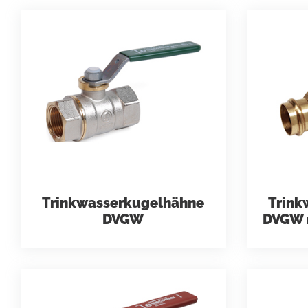
Nachhalti
Technisc
Technisch
Trinkwasserkugelhähne
Trink
DVGW
DVGW m