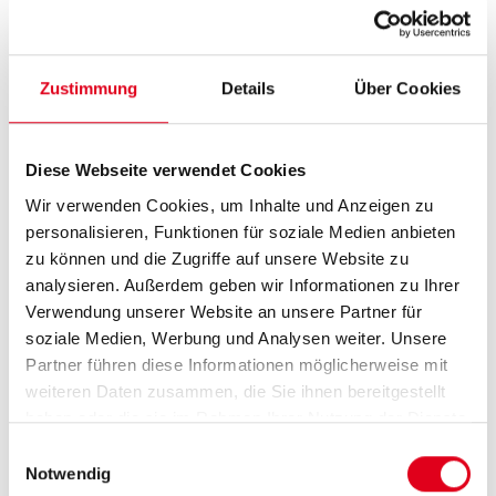
Lösungen zu gewährleisten, wurden sowohl die
Planung als auch die Installation des
Brandschutzsystems
an Nafco, den
Zustimmung
Details
Über Cookies
Exklusivhändler von Giacomini für den Raum
Dubai, vergeben.
Diese Webseite verwendet Cookies
Nafco hat alle 25 Stockwerke spezielle
Wir verwenden Cookies, um Inhalte und Anzeigen zu
druckfeste und feuerfeste Schutzräume
personalisieren, Funktionen für soziale Medien anbieten
zu können und die Zugriffe auf unsere Website zu
geschaffen, die mit einem Heiz- und
analysieren. Außerdem geben wir Informationen zu Ihrer
Kühlsysteme und den erforderlichen
Verwendung unserer Website an unsere Partner für
technischen Räumen ausgestattet sind, in denen
soziale Medien, Werbung und Analysen weiter. Unsere
Tanks, Wasserpumpen und elektrische
Partner führen diese Informationen möglicherweise mit
weiteren Daten zusammen, die Sie ihnen bereitgestellt
Umspannwerke untergebracht sind.
haben oder die sie im Rahmen Ihrer Nutzung der Dienste
gesammelt haben.
Einwilligungsauswahl
Notwendig