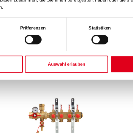
ontaktieren Sie bitte unsere Mitarbeiter
n.
Präferenzen
Statistiken
Auswahl erlauben
kte