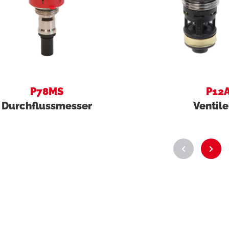
P78MS
P12
Durchflussmesser
Ventile