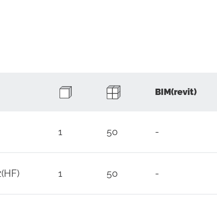
BIM(revit)
1
50
-
(HF)
1
50
-