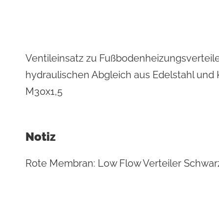
Flächenheiz-
Residential Plus
Flächenkühl
gkeit
he Datenblätter
e Einblicke
Total Commercial
Wassermana
Ventileinsatz zu Fußbodenheizungsvertei
hydraulischen Abgleich aus Edelstahl und K
M30x1,5
Notiz
Rote Membran: Low Flow Verteiler Schwarz