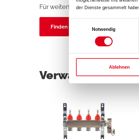
Für weiterführende Informationen k
der Dienste gesammelt habe
Einwilligungsauswahl
Finden Sie Ihren Ansprechpartner
Notwendig
Ablehnen
Verwandte Produ