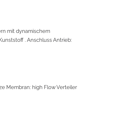
 und
Brandschutz und
systeme
Feuerlöschtechnik
gement
lern mit dynamischem
unststoff . Anschluss Antrieb:
e Membran: high Flow Verteiler