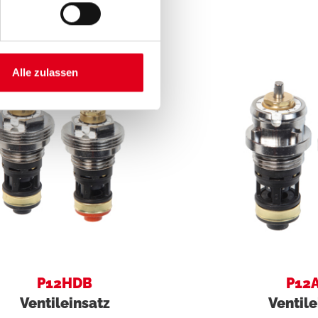
Alle zulassen
P12HDB
P12
Ventileinsatz
Ventile