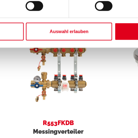
kte
Auswahl erlauben
R553FKDB
Messingverteiler