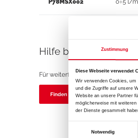
P78MSX002
0÷5 l/m
Hilfe benötigt P78MS
Zustimmung
Diese Webseite verwendet 
Für weiterführende Informationen k
Wir verwenden Cookies, um I
und die Zugriffe auf unsere 
Finden Sie Ihren Ansprechpartner
Website an unsere Partner fü
möglicherweise mit weiteren
der Dienste gesammelt habe
Einwilligungsauswahl
Notwendig