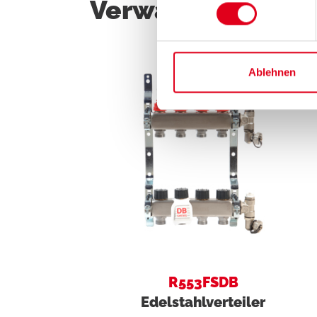
Verwandte Produ
Ablehnen
R553FSDB
Edelstahlverteiler