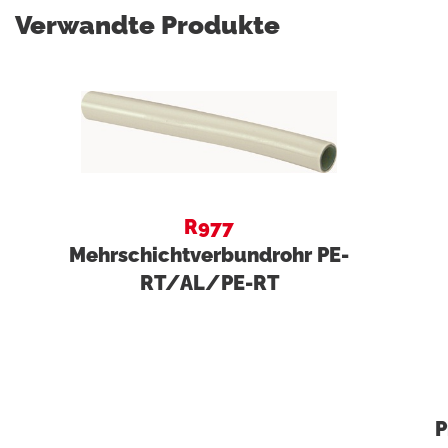
Verwandte Produkte
R977
Mehrschichtverbundrohr PE-
RT/AL/PE-RT
P