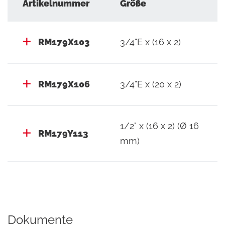
Artikelnummer
Größe
RM179X103
3/4"E x (16 x 2)
RM179X106
3/4"E x (20 x 2)
1/2" x (16 x 2) (Ø 16
RM179Y113
mm)
Dokumente