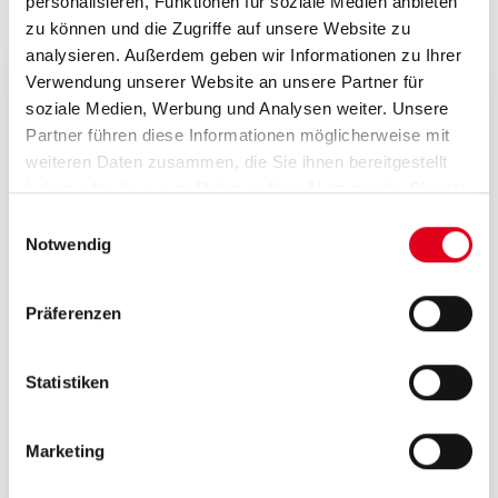
Video
personalisieren, Funktionen für soziale Medien anbieten
zu können und die Zugriffe auf unsere Website zu
analysieren. Außerdem geben wir Informationen zu Ihrer
Verwendung unserer Website an unsere Partner für
soziale Medien, Werbung und Analysen weiter. Unsere
Tutorial
Partner führen diese Informationen möglicherweise mit
weiteren Daten zusammen, die Sie ihnen bereitgestellt
haben oder die sie im Rahmen Ihrer Nutzung der Dienste
gesammelt haben.
Einwilligungsauswahl
Notwendig
Präferenzen
Statistiken
Marketing
RM series | Press fittings