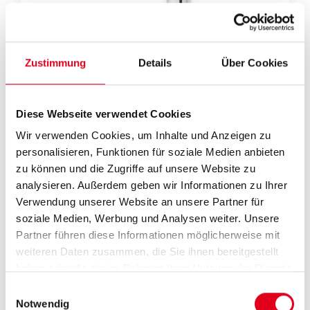
Zustimmung
Details
Über Cookies
Diese Webseite verwendet Cookies
Wir verwenden Cookies, um Inhalte und Anzeigen zu
RM128
personalisieren, Funktionen für soziale Medien anbieten
Pressfitting als Winkel 90° mit
zu können und die Zugriffe auf unsere Website zu
verchromten Steigrohr 16mm für
analysieren. Außerdem geben wir Informationen zu Ihrer
Mehrschichtverbund- und
Verwendung unserer Website an unsere Partner für
Kunststoffroh
soziale Medien, Werbung und Analysen weiter. Unsere
Partner führen diese Informationen möglicherweise mit
weiteren Daten zusammen, die Sie ihnen bereitgestellt
haben oder die sie im Rahmen Ihrer Nutzung der Dienste
gesammelt haben.
Einwilligungsauswahl
Notwendig