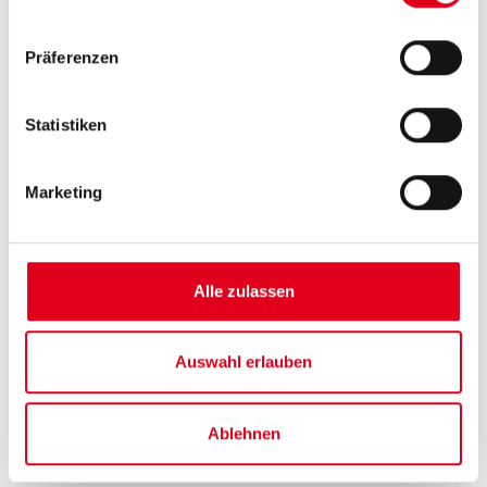
Präferenzen
Statistiken
Marketing
Alle zulassen
RM158
Pressfitting als T-Stück mit
verchromten Steigrohr 16mm für
Auswahl erlauben
Mehrdichtverbund- und
Kunststoffrohre
Ablehnen